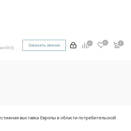
0
0
0
0
Заказать звонок
емя МСК)
естижная выставка Европы в области потребительской