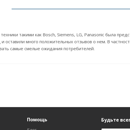
ехники такими как Bosch, Siemens, LG, Panasonic была пре
 и оставили много положительных отзывов о нем. В частност
ывать самые смелые ожидания потребителей.
Помощь
Будьте всег
Блог