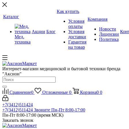
Как купить
Каталог
Компания
Условия
оплаты
Новости
Акции
Блог
Условия
Кон
Лицензии
Мед.
доставки
Политика
техника
Гарантия
на товар
Интернет-магазин медицинской и бытовой техники бренда
"Аксион"
Сравнение
0
Отложенные
0
Корзина
0
0
+7(3412)511424
+7(3412)511424
Звоните Пн-Пт 8:00-17:00
Пн-Пт 8:00-17:00 (время МСК)
Заказать звонок